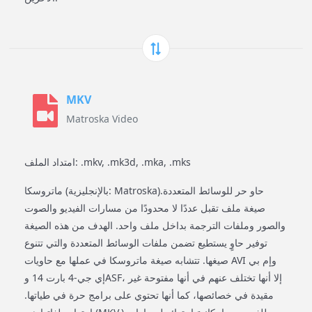
MKV
Matroska Video
امتداد الملف: .mkv, .mk3d, .mka, .mks
ماتروسكا (بالإنجليزية: Matroska)‏ حاو حر للوسائط المتعددة.
صيغة ملف تقبل عددًا لا محدودًا من مسارات الفيديو والصوت
والصور وملفات الترجمة بداخل ملف واحد. الهدف من هذه الصيغة
توفير حاوٍ يستطيع تضمن ملفات الوسائط المتعددة والتي تتنوع
صيغها. تتشابه صيغة ماتروسكا في عملها مع حاويات AVI وإم بي
إي جي-4 بارت 14 وASF، إلا أنها تختلف عنهم في أنها مفتوحة غير
مقيدة في خصائصها، كما أنها تحتوي على برامج حرة في طياتها.