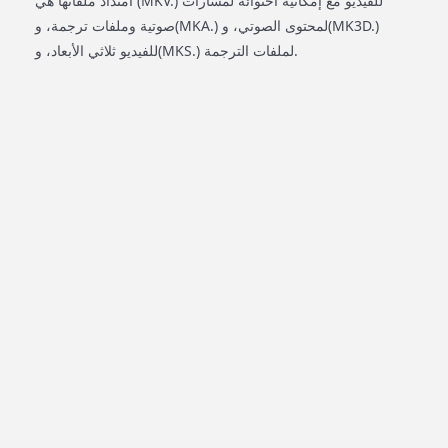
امتداد ملفاتها هي (MKV.) للفيديو مع إمكانية احتوائه لمسارات
صوتية وملفات ترجمة، و(MKA.) لمحتوى الصوتي، و(MK3D.)
للفيديو ثلاثي الأبعاد، و(MKS.) لملفات الترجمة.