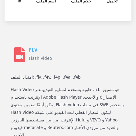
تحميل
حجم الملف
اسم الملف
#
FLV
Flash Video
امتداد الملف: .flv, .f4v, .f4p, .f4a, .f4b
Flash Video هو تنسيق ملف حاوية يستخدم لتسليم الفيديو عبر
الإنترنت باستخدام Adobe Flash Player الإصدار 6 والأحدث.
يمكن أيضًا تضمين محتوى Flash Video في ملفات SWF. يستخدم
Flash Video ليكون المعيار الفعلي لبث الفيديو على شبكة
الإنترنت. من بين مستخدميها البارزين Hulu و VEVO و Yahoo!
فيديو و metacafe و Reuters.com والعديد من مزودي الأخبار
الآخرين.