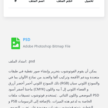
تحميل
حجم الملف
اسم الملف
#
PSD
Adobe Photoshop Bitmap File
امتداد الملف: .psd
يمكن أن يقوم الفوتوشوب بتحرير وإنشاء صور نقطية في طبقات
متعددة ويدعم الأقنعة وتركيب ألفا والعديد من نماذج الألوان بما في
ذلك النموذج اللوني أحمر أخضر أزرق (RGB) والنموذج اللوني سيان
ماجنتا أصفر أسود (CMYK) و الفضاء اللوني إل آ بيه واللون
الموضعي واللون الثنائي . يَستخدم فوتوشوب تنسيقات ملفات PSD
و PSB الخاصة به لدعم هذه الميزات. بالإضافة إلى الرسومات
النقطية، يتمتع فوتوشوب بقدرات محدودة على تحرير النصوص