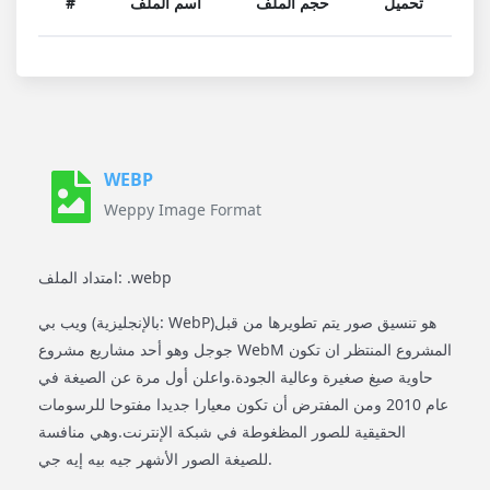
تحميل
حجم الملف
اسم الملف
#
WEBP
Weppy Image Format
امتداد الملف: .webp
ويب بي (بالإنجليزية: WebP)‏ هو تنسيق صور يتم تطويرها من قبل
جوجل وهو أحد مشاريع مشروع WebM المشروع المنتظر ان تكون
حاوية صيغ صغيرة وعالية الجودة.واعلن أول مرة عن الصيغة في
عام 2010 ومن المفترض أن تكون معيارا جديدا مفتوحا للرسومات
الحقيقية للصور المظغوطة في شبكة الإنترنت.وهي منافسة
للصيغة الصور الأشهر جيه بيه إيه جي.