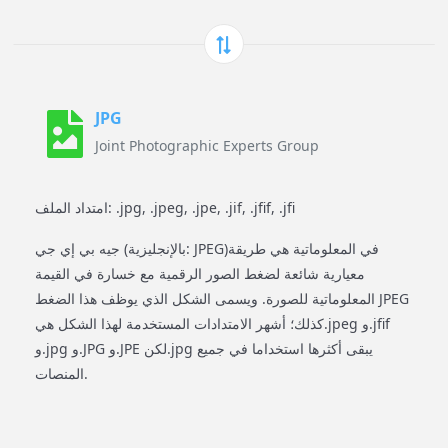
JPG
Joint Photographic Experts Group
امتداد الملف: .jpg, .jpeg, .jpe, .jif, .jfif, .jfi
جيه بي إي جي (بالإنجليزية: JPEG)‏ في المعلوماتية هي طريقة
معيارية شائعة لضغط الصور الرقمية مع خسارة في القيمة
المعلوماتية للصورة. ويسمى الشكل الذي يوظف هذا الضغط JPEG
كذلك؛ أشهر الامتدادات المستخدمة لهذا الشكل هي.jpeg و.jfif
و.jpg و.JPG و.JPE لكن.jpg يبقى أكثرها استخداما في جميع
المنصات.