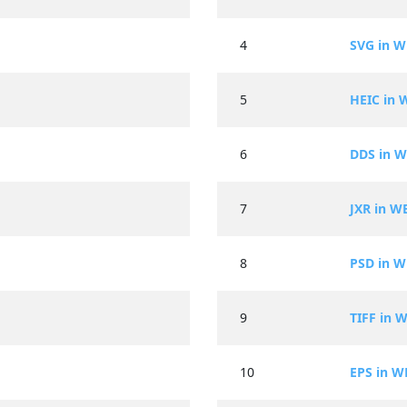
4
SVG in 
5
HEIC in 
6
DDS in 
7
JXR in W
8
PSD in 
9
TIFF in 
10
EPS in W