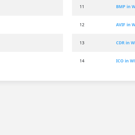
11
BMP in 
12
AVIF in 
13
CDR in 
14
ICO in W