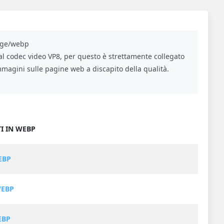
ge/webp
al codec video VP8, per questo è strettamente collegato
magini sulle pagine web a discapito della qualità.
I IN WEBP
EBP
WEBP
EBP