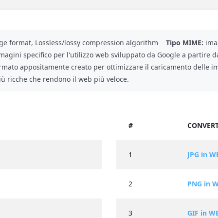
e format, Lossless/lossy compression algorithm
Tipo MIME:
ima
gini specifico per l'utilizzo web sviluppato da Google a partire d
mato appositamente creato per ottimizzare il caricamento delle im
iù ricche che rendono il web più veloce.
#
CONVERT
1
JPG in W
2
PNG in 
3
GIF in W