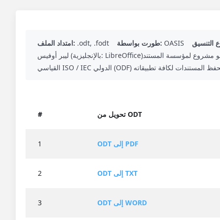
OASIS
طورت بواسطة:
.odt, .fodt
امتداد الملف:
ليبر أوفيس (بالإنجليزية: LibreOffice)‏ هو حزمة برامج مكتبية حُرَّة ومفتوحة المصدر، وهو مشروع لمؤسسة المستند (The Document Foundation). يستخدم LibreOffice تنسيق ملف OpenDocument
تحويل من ODT
#
ODT إلى PDF
1
ODT إلى TXT
2
ODT إلى WORD
3