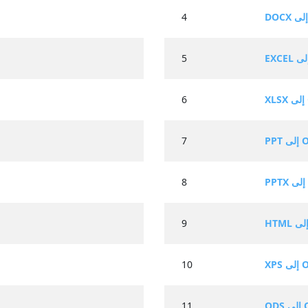
4
5
O
6
 ODT
7
O
8
9
 ODT
10
ODT
11