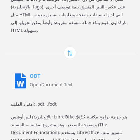
(بالإنجليزية: tags)، على عكس النص المنسق بلغة توصيف أخرى
مثل HTML، التي لديها تنسيقات واضحة وتعليمات تنسيق معينة.
ماركداون تقوم ببناء جملة منسقة مقروءة وأيضاً يمكن تحويلها إلى
HTML بسهولة.
ODT
OpenDocument Text
امتداد الملف: .odt, .fodt
ليبر أوفيس (بالإنجليزية: LibreOffice)‏ هو حزمة برامج مكتبية حُرَّة
ومفتوحة المصدر، وهو مشروع لمؤسسة المستند (The
Document Foundation). يستخدم LibreOffice تنسيق ملف