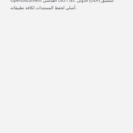
OpenDocument القياسي ISO / IEC الدولي (ODF) كتنسيق
أصلي لحفظ المستندات لكافة تطبيقاته.