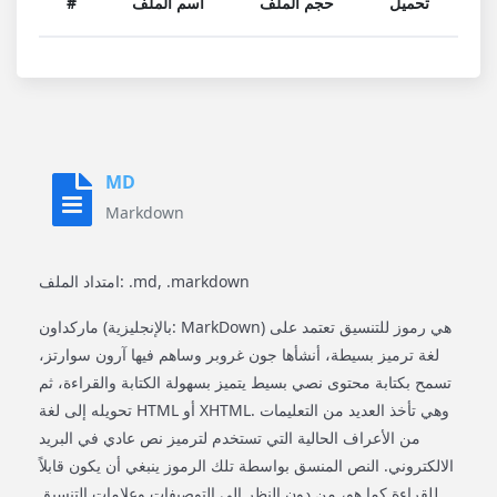
تحميل
حجم الملف
اسم الملف
#
MD
Markdown
امتداد الملف: .md, .markdown
ماركداون (بالإنجليزية: MarkDown) هي رموز للتنسيق تعتمد على
لغة ترميز بسيطة، أنشأها جون غروبر وساهم فيها آرون سوارتز،
تسمح بكتابة محتوى نصي بسيط يتميز بسهولة الكتابة والقراءة، ثم
تحويله إلى لغة HTML أو XHTML. وهي تأخذ العديد من التعليمات
من الأعراف الحالية التي تستخدم لترميز نص عادي في البريد
الالكتروني. النص المنسق بواسطة تلك الرموز ينبغي أن يكون قابلاً
للقراءة كما هو، من دون النظر إلى التوصيفات وعلامات التنسيق