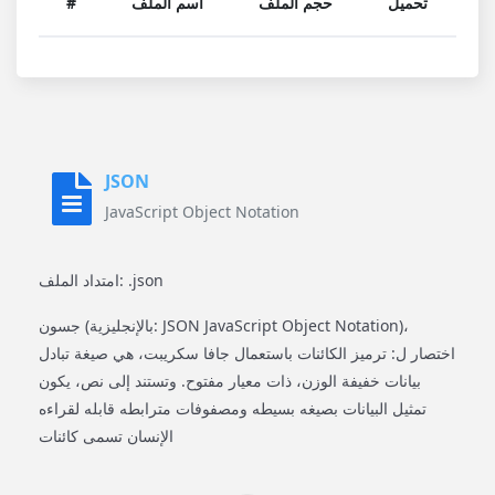
تحميل
حجم الملف
اسم الملف
#
JSON
JavaScript Object Notation
امتداد الملف: .json
جسون (بالإنجليزية: JSON JavaScript Object Notation)‏،
اختصار ل: ترميز الكائنات باستعمال جافا سكريبت، هي صيغة تبادل
بيانات خفيفة الوزن، ذات معيار مفتوح. وتستند إلى نص، يكون
تمثيل البيانات بصيغه بسيطه ومصفوفات مترابطه قابله لقراءه
الإنسان تسمى كائنات