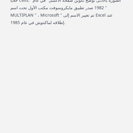
خلايا Cells. "الصورة بالادنى توضح تكوين صفحه الاكسل" في عام
1982 صدر تطبيق مايكروسوفت مكتب الأول تحت اسم "
MULTIPLAN " ، Microsoft " تم تغيير الاسم إلى Excel عند
إطلاقه لماكنتوش في عام 1985.