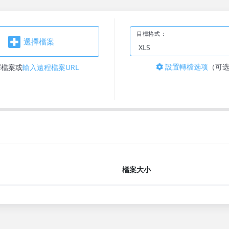
目標格式：
選擇檔案
設置轉檔选项
（可
擇檔案
或
輸入遠程檔案URL
檔案大小