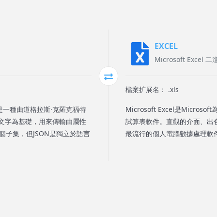
EXCEL
Microsoft Exce
檔案扩展名： .xls
物件表示法）是一種由道格拉斯·克羅克福特
Microsoft Excel是Micr
文字為基礎，用來傳輸由屬性
試算表軟件。直觀的介面、出色
一個子集，但JSON是獨立於語言
最流行的個人電腦數據處理軟件。.x