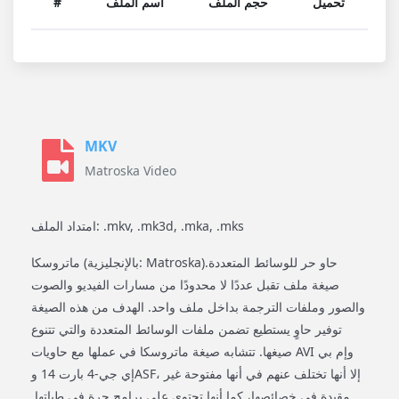
تحميل
حجم الملف
اسم الملف
#
MKV
Matroska Video
امتداد الملف: .mkv, .mk3d, .mka, .mks
ماتروسكا (بالإنجليزية: Matroska)‏ حاو حر للوسائط المتعددة.
صيغة ملف تقبل عددًا لا محدودًا من مسارات الفيديو والصوت
والصور وملفات الترجمة بداخل ملف واحد. الهدف من هذه الصيغة
توفير حاوٍ يستطيع تضمن ملفات الوسائط المتعددة والتي تتنوع
صيغها. تتشابه صيغة ماتروسكا في عملها مع حاويات AVI وإم بي
إي جي-4 بارت 14 وASF، إلا أنها تختلف عنهم في أنها مفتوحة غير
مقيدة في خصائصها، كما أنها تحتوي على برامج حرة في طياتها.