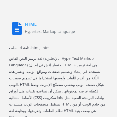
HTML
Hypertext Markup Language
امتداد الملف: .html, .htm
لغة ترميز النص الفائق (بالإنجليزية: HyperText Markup
Language)‏ (إختصار إتش تي إم إل HTML)، هي لغة ترميز
تستخدم في إنشاء وتصميم صفحات ومواقع الويب، وتعتبر هذه
اللّغة من أقدم اللّغات وأوسعها استخداما في تصميم صفحات
الويب. HTML هيكل صفحة الويب وتعطي متصفّح الإنترنت وصفا
لكيفيّة عرضه لمحتوياتها، يمكن أن تساعده تقنيات مثل أوراق
الأنماط المتتالية (CSS) ولغات البرمجة النصية مثل جافا سكريبت
تستقبل متصفحات الويب مستندات HTML من خادم الويب أو من
نظام الملفات وتعرضها، ووظيفة لغة HTML هي وصف بنية