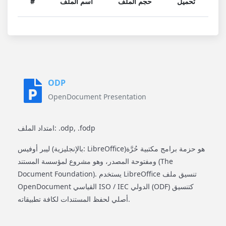
تحميل
حجم الملف
اسم الملف
#
ODP
OpenDocument Presentation
امتداد الملف: .odp, .fodp
ليبر أوفيس (بالإنجليزية: LibreOffice)‏ هو حزمة برامج مكتبية حُرَّة
ومفتوحة المصدر، وهو مشروع لمؤسسة المستند (The
Document Foundation). يستخدم LibreOffice تنسيق ملف
OpenDocument القياسي ISO / IEC الدولي (ODF) كتنسيق
أصلي لحفظ المستندات لكافة تطبيقاته.