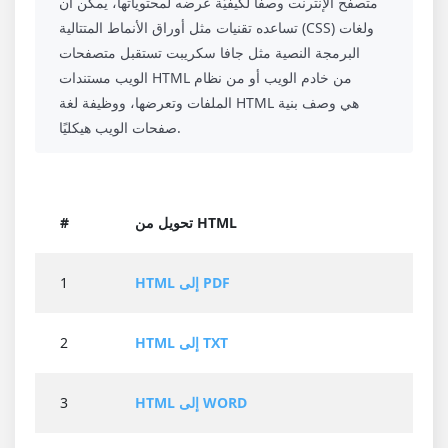
متصفّح الإنترنت وصفا لكيفيّة عرضه لمحتوياتها، يمكن أن
تساعده تقنيات مثل أوراق الأنماط المتتالية (CSS) ولغات
البرمجة النصية مثل جافا سكريبت تستقبل متصفحات
الويب مستندات HTML من خادم الويب أو من نظام
الملفات وتعرضها، ووظيفة لغة HTML هي وصف بنية
صفحات الويب هيكليًا.
تحويل من HTML
#
HTML إلى PDF
1
HTML إلى TXT
2
HTML إلى WORD
3