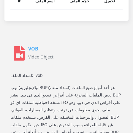
تحميل
حجم الملف
اسم الملف
#
VOB
Video Object
امتداد الملف: .vob
بوب (بالإنجليزية: BUP)‏ هو أحد أنواع صيغ الملفات (امتداد ملف)
بعض الملفات المخزنة على أقراص فيديو الدي في دي. يعتبر BUP
نسخة احتياطية لملفات اي فو IFO على أقراص الدي في ديو، وهو
ملف يحوي معلومات عن ترتيب وتنظيم المسارات، القوائم،
الفصول، والترجمات المختلفة على القرص. تستخدم ملفات BUP
حين تكون ملفات IFO غير قابلة للقراءة بسبب الخدوش على
سطح القرص. تسخدم أقراص الدي في دي أنواع أخرى غير BUP