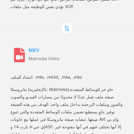
تؤدي نفس الوظيفة مثل ملفات VOP.
MKV
Matroska Video
امتداد الملف: .mkv, .mk3d, .mka, .mks
ماتروسكا (بالإنجليزية: Matroska)‏ حاو حر للوسائط المتعددة.
صيغة ملف تقبل عددًا لا محدودًا من مسارات الفيديو والصوت
والصور وملفات الترجمة بداخل ملف واحد. الهدف من هذه الصيغة
توفير حاوٍ يستطيع تضمن ملفات الوسائط المتعددة والتي تتنوع
صيغها. تتشابه صيغة ماتروسكا في عملها مع حاويات AVI وإم بي
إي جي-4 بارت 14 وASF، إلا أنها تختلف عنهم في أنها مفتوحة غير