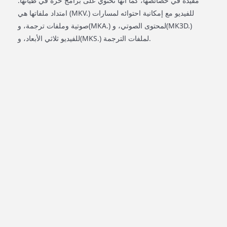
مقيدة في خصائصها، كما أنها تحتوي على برامج حرة في طياتها.
امتداد ملفاتها هي (MKV.) للفيديو مع إمكانية احتوائه لمسارات
صوتية وملفات ترجمة، و(MKA.) لمحتوى الصوتي، و(MK3D.)
للفيديو ثلاثي الأبعاد، و(MKS.) لملفات الترجمة.