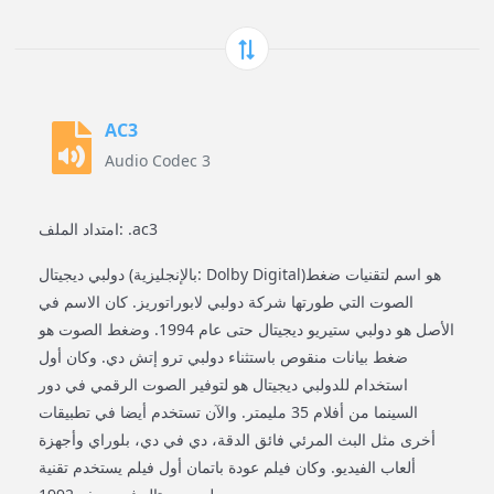
AC3
Audio Codec 3
امتداد الملف: .ac3
دولبي ديجيتال (بالإنجليزية: Dolby Digital)‏ هو اسم لتقنيات ضغط
الصوت التي طورتها شركة دولبي لابوراتوريز. كان الاسم في
الأصل هو دولبي ستيريو ديجيتال حتى عام 1994. وضغط الصوت هو
ضغط بيانات منقوص باستثناء دولبي ترو إتش دي. وكان أول
استخدام للدولبي ديجيتال هو لتوفير الصوت الرقمي في دور
السينما من أفلام 35 مليمتر. والآن تستخدم أيضا في تطبيقات
أخرى مثل البث المرئي فائق الدقة، دي في دي، بلوراي وأجهزة
ألعاب الفيديو. وكان فيلم عودة باتمان أول فيلم يستخدم تقنية