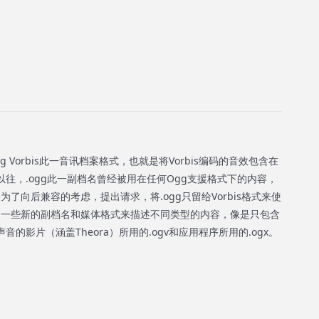
 Vorbis此一音讯档案格式，也就是将Vorbis编码的音效包含在
以往，.ogg此一副档名曾经被用在任何Ogg支援格式下的内容，
基金会为了向后兼容的考虑，提出请求，将.ogg只留给Vorbis格式来使
决定创造一些新的副档名和媒体格式来描述不同类型的内容，像是只包含
音的影片（涵盖Theora）所用的.ogv和应用程序所用的.ogx。