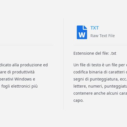
TXT
Raw Text File
Estensione del file: .txt
dicato alla produzione ed
Un file di testo è un file p
ware di produttività
codifica binaria di caratter
operativi Windows e
segni di punteggiatura, ecc.
ogli elettronici più
lettere, numeri, punteggiatu
contenere anche alcuni carat
capo.