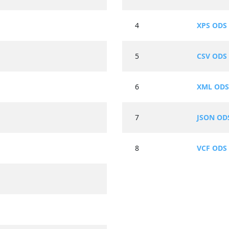
4
XPS OD
5
CSV OD
6
XML OD
7
JSON O
8
VCF OD