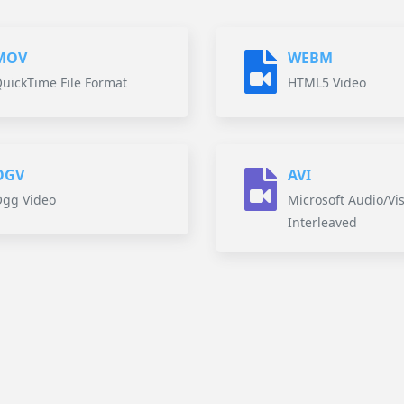
MOV
WEBM
uickTime File Format
HTML5 Video
OGV
AVI
gg Video
Microsoft Audio/Vi
Interleaved