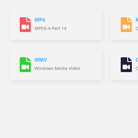
MP4
MPEG-4 Part 14
Q
WMV
Windows Media Video
O