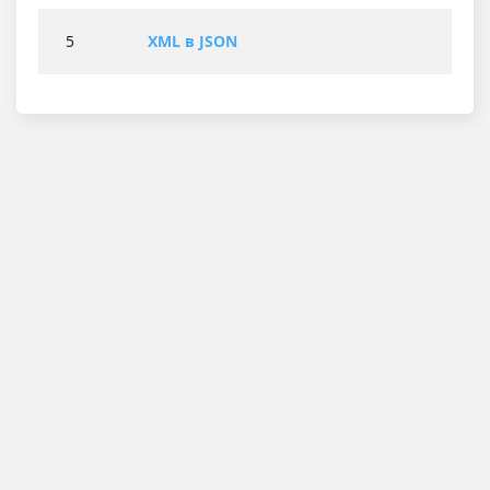
5
XML в JSON