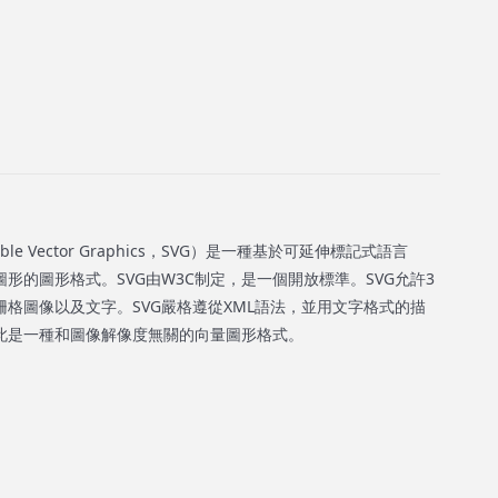
e Vector Graphics，SVG）是一種基於可延伸標記式語言
圖形的圖形格式。SVG由W3C制定，是一個開放標準。SVG允許3
格圖像以及文字。SVG嚴格遵從XML語法，並用文字格式的描
此是一種和圖像解像度無關的向量圖形格式。