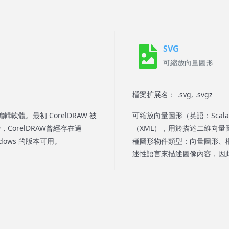
SVG
可縮放向量圖形
檔案扩展名： .svg, .svgz
輯軟體。最初 CorelDRAW 被
可縮放向量圖形（英語：Scalabl
，CorelDRAW曾經存在過
（XML），用於描述二維向量
ndows 的版本可用。
種圖形物件類型：向量圖形、柵
述性語言來描述圖像內容，因