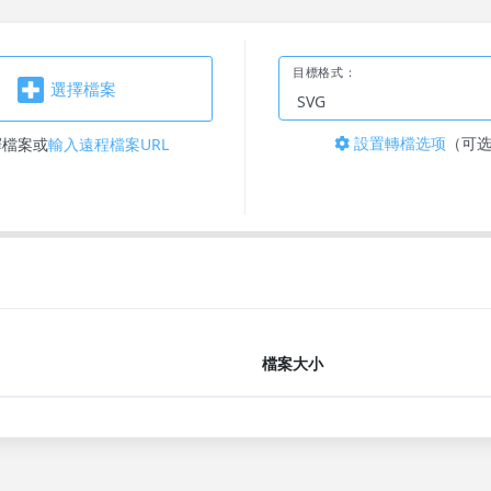
目標格式：
選擇檔案
設置轉檔选项
（可
擇檔案
或
輸入遠程檔案URL
檔案大小