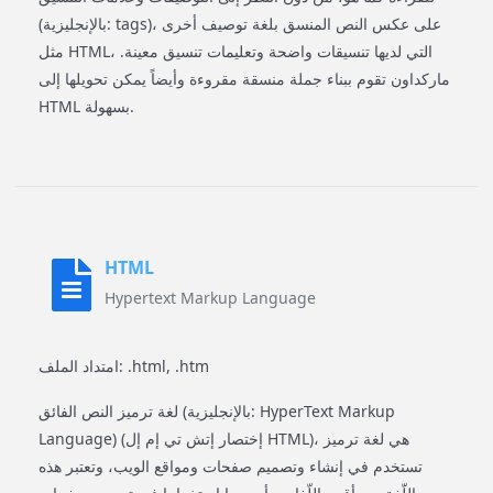
(بالإنجليزية: tags)، على عكس النص المنسق بلغة توصيف أخرى
مثل HTML، التي لديها تنسيقات واضحة وتعليمات تنسيق معينة.
ماركداون تقوم ببناء جملة منسقة مقروءة وأيضاً يمكن تحويلها إلى
HTML بسهولة.
HTML
Hypertext Markup Language
امتداد الملف: .html, .htm
لغة ترميز النص الفائق (بالإنجليزية: HyperText Markup
Language)‏ (إختصار إتش تي إم إل HTML)، هي لغة ترميز
تستخدم في إنشاء وتصميم صفحات ومواقع الويب، وتعتبر هذه