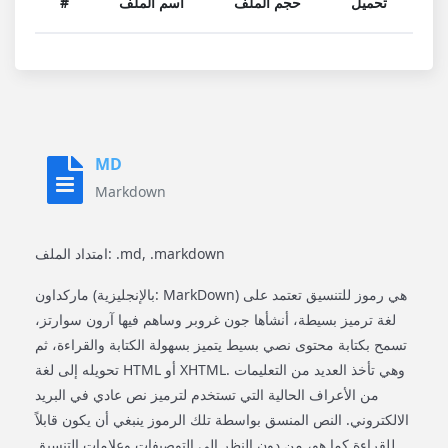
تحميل
حجم الملف
اسم الملف
#
MD
Markdown
امتداد الملف: .md, .markdown
ماركداون (بالإنجليزية: MarkDown) هي رموز للتنسيق تعتمد على
لغة ترميز بسيطة، أنشأها جون غروبر وساهم فيها آرون سوارتز،
تسمح بكتابة محتوى نصي بسيط يتميز بسهولة الكتابة والقراءة، ثم
تحويله إلى لغة HTML أو XHTML. وهي تأخذ العديد من التعليمات
من الأعراف الحالية التي تستخدم لترميز نص عادي في البريد
الالكتروني. النص المنسق بواسطة تلك الرموز ينبغي أن يكون قابلاً
للقراءة كما هو، من دون النظر إلى التوصيفات وعلامات التنسيق