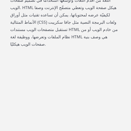
اللّغة من أقدم اللّغات وأوسعها استخداما في تصميم صفحات
الويب. HTML هيكل صفحة الويب وتعطي متصفّح الإنترنت وصفا
لكيفيّة عرضه لمحتوياتها، يمكن أن تساعده تقنيات مثل أوراق
الأنماط المتتالية (CSS) ولغات البرمجة النصية مثل جافا سكريبت
تستقبل متصفحات الويب مستندات HTML من خادم الويب أو من
نظام الملفات وتعرضها، ووظيفة لغة HTML هي وصف بنية
صفحات الويب هيكليًا.