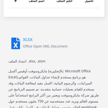
تحميل
حجم الملف
اسم الملف
#
XLSX
Office Open XML Document
امتداد الملف: .xlsx, .xlsm
مايكروسوفت أوفيس أكسل (بالإنجليزية: Microsoft Office
Excel)‏ هو برنامج يستخدم لإنشاء جداول البيانات، القوائم،
الميزانيات، والرسوم البيانية. اكسل مفيد لمعالجة البيانات وقد
يستخدم للقيام بعمليات حسابية متقدمة. تم تصميم البرنامج عن
طريق شركة مايكروسوفت ويعتبر من أكثر البرامج استخداماً على
مستوى العالم ويزيد عدد مستخدميه عن 750 مليون مستخدم حول
العالم. وتسمى جداول البيانات في اكسل بكتاب عمل workbook