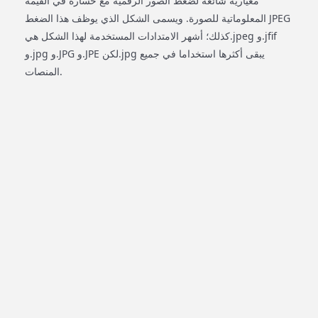
معيارية شائعة لضغط الصور الرقمية مع خسارة في القيمة
المعلوماتية للصورة. ويسمى الشكل الذي يوظف هذا الضغط JPEG
كذلك؛ أشهر الامتدادات المستخدمة لهذا الشكل هي.jpeg و.jfif
و.jpg و.JPG و.JPE لكن.jpg يبقى أكثرها استخداما في جميع
المنصات.