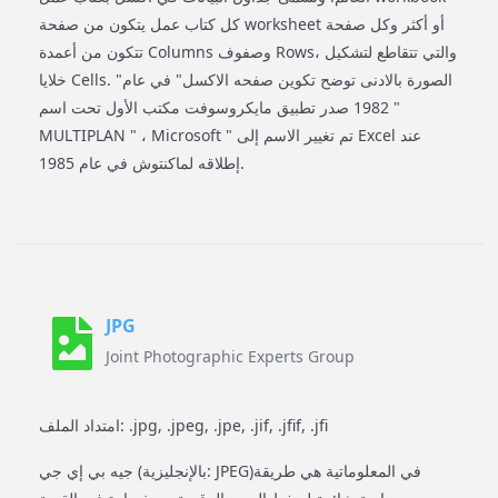
كل كتاب عمل يتكون من صفحة worksheet أو أكثر وكل صفحة
تتكون من أعمدة Columns وصفوف Rows، والتي تتقاطع لتشكيل
خلايا Cells. "الصورة بالادنى توضح تكوين صفحه الاكسل" في عام
1982 صدر تطبيق مايكروسوفت مكتب الأول تحت اسم "
MULTIPLAN " ، Microsoft " تم تغيير الاسم إلى Excel عند
إطلاقه لماكنتوش في عام 1985.
JPG
Joint Photographic Experts Group
امتداد الملف: .jpg, .jpeg, .jpe, .jif, .jfif, .jfi
جيه بي إي جي (بالإنجليزية: JPEG)‏ في المعلوماتية هي طريقة