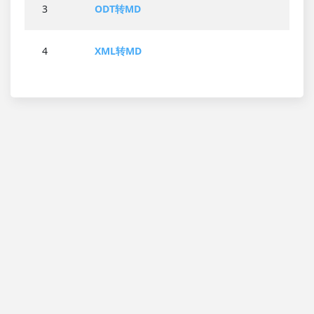
3
ODT转MD
4
XML转MD