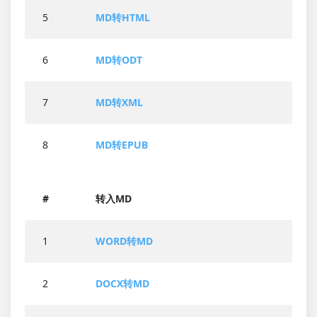
5
MD转HTML
6
MD转ODT
7
MD转XML
8
MD转EPUB
#
转入MD
1
WORD转MD
2
DOCX转MD