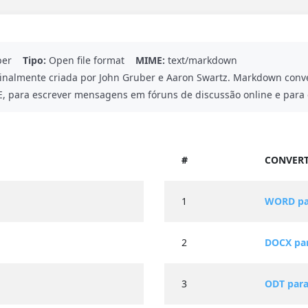
ber
Tipo:
Open file format
MIME:
text/markdown
nalmente criada por John Gruber e Aaron Swartz. Markdown conve
para escrever mensagens em fóruns de discussão online e para cri
#
CONVERT
1
WORD pa
2
DOCX pa
3
ODT par