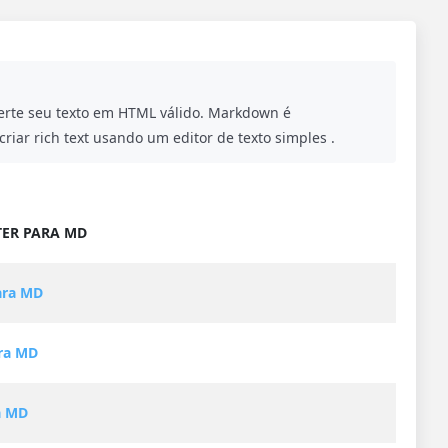
rte seu texto em HTML válido. Markdown é
ar rich text usando um editor de texto simples .
ER PARA MD
ra MD
ra MD
a MD