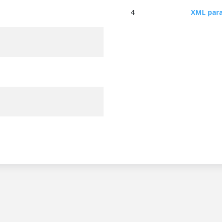
4
XML par