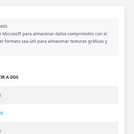
-dds
de Microsoft para almacenar datos comprimidos con el
 formato sea útil para almacenar texturas gráficas y
IR A DDS
S
DS
S