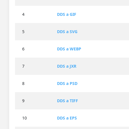
4
DDS a GIF
5
DDS a SVG
6
DDS a WEBP
7
DDS a JXR
8
DDS a PSD
9
DDS a TIFF
10
DDS a EPS