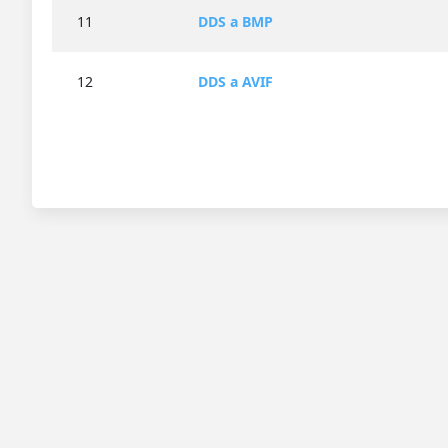
11
DDS a BMP
12
DDS a AVIF