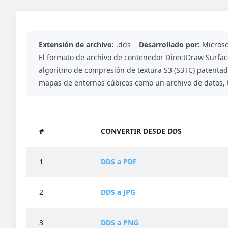
Extensión de archivo:
.dds
Desarrollado por:
Micros
El formato de archivo de contenedor DirectDraw Surfac
algoritmo de compresión de textura S3 (S3TC) patentad
mapas de entornos cúbicos como un archivo de datos,
#
CONVERTIR DESDE DDS
1
DDS a PDF
2
DDS a JPG
3
DDS a PNG