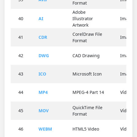
Format
Adobe
40
AI
Illustrator
Imagen
Artwork
CorelDraw File
41
CDR
Imagen
Format
42
DWG
CAD Drawing
Imagen
43
ICO
Microsoft Icon
Imagen
44
MP4
MPEG-4 Part 14
Vídeo
QuickTime File
45
MOV
Vídeo
Format
46
WEBM
HTML5 Video
Vídeo