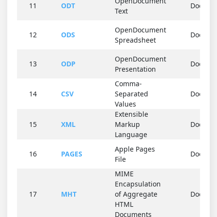
OpenDocument
11
ODT
Docume
Text
OpenDocument
12
ODS
Docume
Spreadsheet
OpenDocument
13
ODP
Docume
Presentation
Comma-
14
CSV
Separated
Docume
Values
Extensible
15
XML
Markup
Docume
Language
Apple Pages
16
PAGES
Docume
File
MIME
Encapsulation
17
MHT
of Aggregate
Docume
HTML
Documents