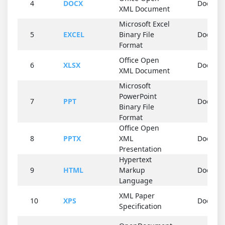
4
DOCX
Docume
XML Document
Microsoft Excel
5
EXCEL
Binary File
Docume
Format
Office Open
6
XLSX
Docume
XML Document
Microsoft
PowerPoint
7
PPT
Docume
Binary File
Format
Office Open
8
PPTX
XML
Docume
Presentation
Hypertext
9
HTML
Markup
Docume
Language
XML Paper
10
XPS
Docume
Specification