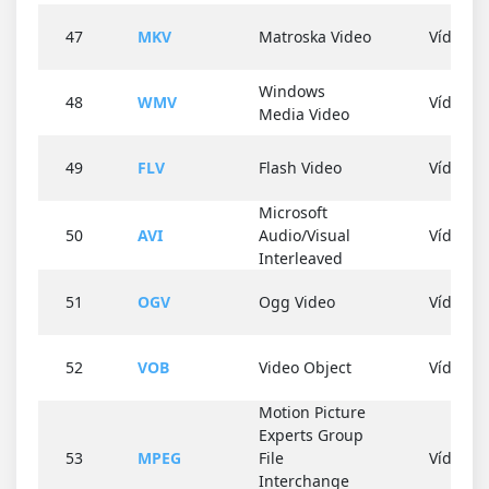
47
MKV
Matroska Video
Vídeo
Windows
48
WMV
Vídeo
Media Video
49
FLV
Flash Video
Vídeo
Microsoft
50
AVI
Audio/Visual
Vídeo
Interleaved
51
OGV
Ogg Video
Vídeo
52
VOB
Video Object
Vídeo
Motion Picture
Experts Group
53
MPEG
File
Vídeo
Interchange