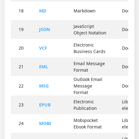
18
MD
Markdown
Docume
JavaScript
19
JSON
Docume
Object Notation
Electronic
20
VCF
Docume
Business Cards
Email Message
21
EML
Docume
Format
Outlook Email
22
MSG
Message
Docume
Format
Electronic
Libro
23
EPUB
Publication
electron
Mobipocket
Libro
24
MOBI
Ebook Format
electron
Libro