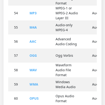
Format
MPEG-1 or
54
MP3
MPEG-2 Audio
Audio
Layer III
Audio-only
55
M4A
Audio
MPEG-4
Advanced
56
AAC
Audio
Audio Coding
57
OGG
Ogg Vorbis
Audio
Waveform
58
WAV
Audio File
Audio
Format
Windows
59
WMA
Audio
Media Audio
Opus Audio
60
OPUS
Audio
Format