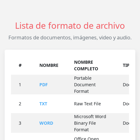
Lista de formato de archivo
Formatos de documentos, imágenes, video y audio.
NOMBRE
#
NOMBRE
TIPO
COMPLETO
Portable
1
PDF
Document
Docume
Format
2
TXT
Raw Text File
Docume
Microsoft Word
3
WORD
Binary File
Docume
Format
Office Open