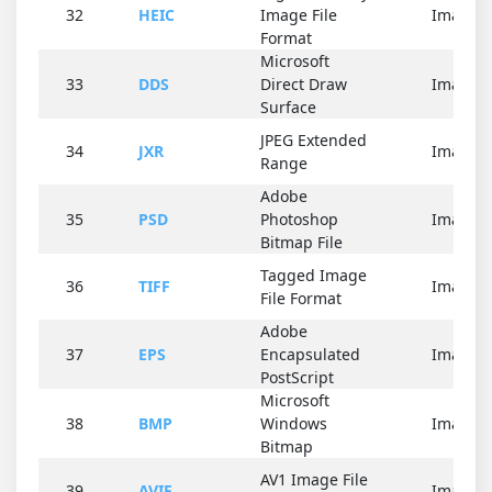
32
HEIC
Image File
Imagen
Format
Microsoft
33
DDS
Direct Draw
Imagen
Surface
JPEG Extended
34
JXR
Imagen
Range
Adobe
35
PSD
Photoshop
Imagen
Bitmap File
Tagged Image
36
TIFF
Imagen
File Format
Adobe
37
EPS
Encapsulated
Imagen
PostScript
Microsoft
38
BMP
Windows
Imagen
Bitmap
AV1 Image File
39
AVIF
Imagen