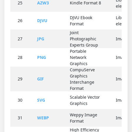
25
AZW3
Kindle Format 8
electron
DJVU Ebook
Libro
26
DJVU
Format
electron
Joint
27
JPG
Photographic
Imagen
Experts Group
Portable
28
PNG
Network
Imagen
Graphics
CompuServe
Graphics
29
GIF
Imagen
Interchange
Format
Scalable Vector
30
SVG
Imagen
Graphics
Weppy Image
31
WEBP
Imagen
Format
High Efficiency