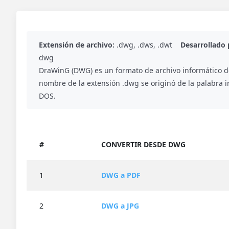
Extensión de archivo:
.dwg, .dws, .dwt
Desarrollado 
dwg
DraWinG (DWG) es un formato de archivo informático d
nombre de la extensión .dwg se originó de la palabra in
DOS.
#
CONVERTIR DESDE DWG
1
DWG a PDF
2
DWG a JPG