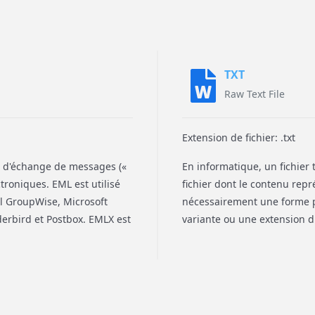
TXT
Raw Text File
Extension de fichier: .txt
e d'échange de messages («
En informatique, un fichier t
troniques. EML est utilisé
fichier dont le contenu repr
l GroupWise, Microsoft
nécessairement une forme p
erbird et Postbox. EMLX est
variante ou une extension du