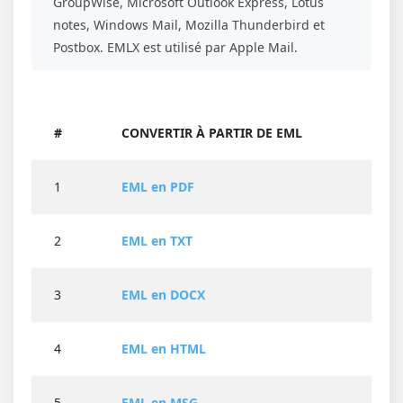
GroupWise, Microsoft Outlook Express, Lotus
notes, Windows Mail, Mozilla Thunderbird et
Postbox. EMLX est utilisé par Apple Mail.
#
CONVERTIR À PARTIR DE EML
1
EML en PDF
2
EML en TXT
3
EML en DOCX
4
EML en HTML
5
EML en MSG