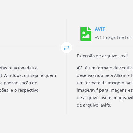
AVIF
AV1 Image File For
Extensão de arquivo: .avif
efas relacionadas a
AV1 é um formato de codifica
ft Windows, ou seja, é quem
desenvolvido pela Alliance 
 a padronização de
um formato de imagem base
ões, e o respectivo
image/avif para imagens e
de arquivo .avif e image/a
de arquivo .avifs.