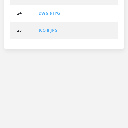
24
DWG в JPG
25
ICO в JPG