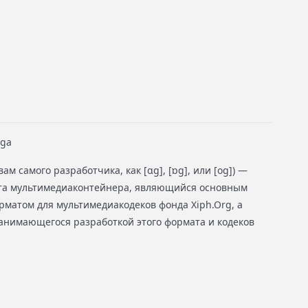
oga
ам самого разработчика, как [ɑg], [ɒg], или [og]) —
та мультимедиаконтейнера, являющийся основным
матом для мультимедиакодеков фонда Xiph.Org, а
занимающегося разработкой этого формата и кодеков