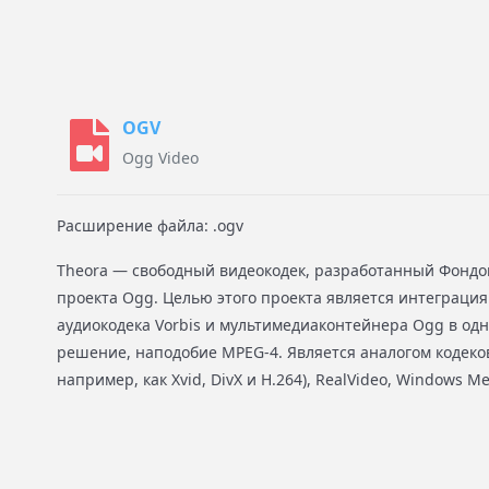
OGV
Ogg Video
Расширение файла: .ogv
Theora — свободный видеокодек, разработанный Фондом
проекта Ogg. Целью этого проекта является интеграция
аудиокодека Vorbis и мультимедиаконтейнера Ogg в од
решение, наподобие MPEG-4. Является аналогом кодеков
например, как Xvid, DivX и H.264), RealVideo, Windows Me