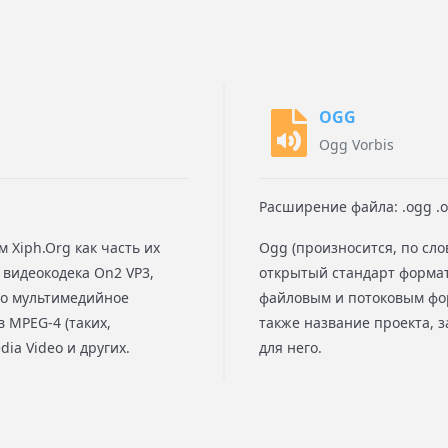
OGG
Ogg Vorbis
Расширение файла: .ogg .
 Xiph.Org как часть их
Ogg (произносится, по слов
 видеокодека On2 VP3,
открытый стандарт форма
но мультимедийное
файловым и потоковым фор
 MPEG-4 (таких,
также название проекта, 
dia Video и других.
для него.