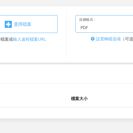
目標格式：
選擇檔案
設置轉檔选项
（可
擇檔案
或
輸入遠程檔案URL
檔案大小