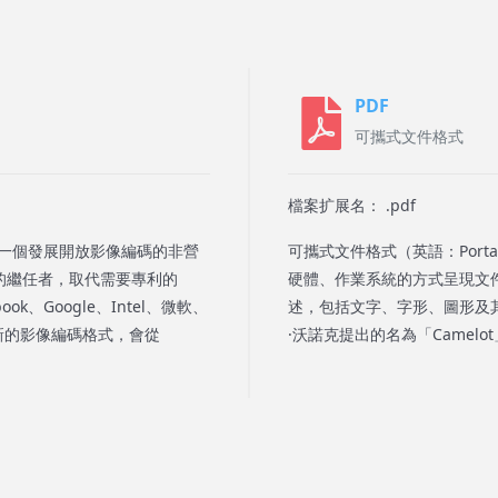
PDF
可攜式文件格式
檔案扩展名： .pdf
dia）是一個發展開放影像編碼的非營
可攜式文件格式（英語：Portab
的繼任者，取代需要專利的
硬體、作業系統的方式呈現文
ok、Google、Intel、微軟、
述，包括文字、字形、圖形及其他
展一個新的影像編碼格式，會從
·沃諾克提出的名為「Camelo