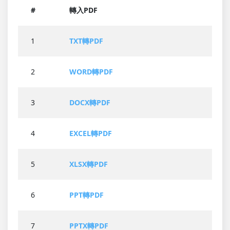
#
轉入PDF
1
TXT轉PDF
2
WORD轉PDF
3
DOCX轉PDF
4
EXCEL轉PDF
5
XLSX轉PDF
6
PPT轉PDF
7
PPTX轉PDF