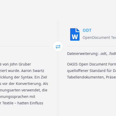
ODT
OpenDocument Tex
Dateierweiterung: .odt, .fod
e von John Gruber
OASIS Open Document Format 
ziert wurde. Aaron Swartz
quelloffener Standard für 
cklung der Syntax. Ein Ziel
Tabellendokumenten, Präse
 vor der Konvertierung. Als
nungsarten verwendet, die
ichnungssprachen mit
 Textile – hatten Einfluss