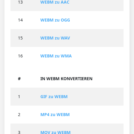
13
WEBM zu AAC
14
WEBM zu OGG
15
WEBM zu WAV
16
WEBM zu WMA
#
IN WEBM KONVERTIEREN
1
GIF zu WEBM
2
MP4 zu WEBM
3
MOV zu WEBM