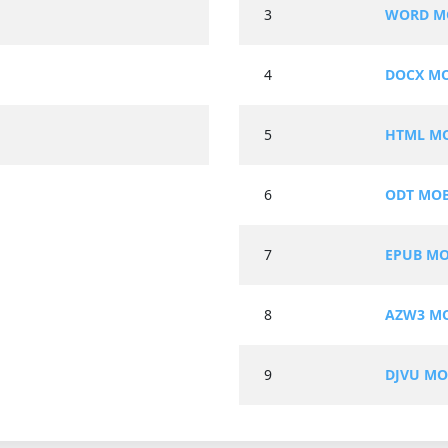
3
WORD M
4
DOCX M
5
HTML M
6
ODT MO
7
EPUB M
8
AZW3 M
9
DJVU M