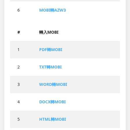
6
MOBI轉AZW3
#
轉入MOBI
1
PDF轉MOBI
2
TXT轉MOBI
3
WORD轉MOBI
4
DOCX轉MOBI
5
HTML轉MOBI