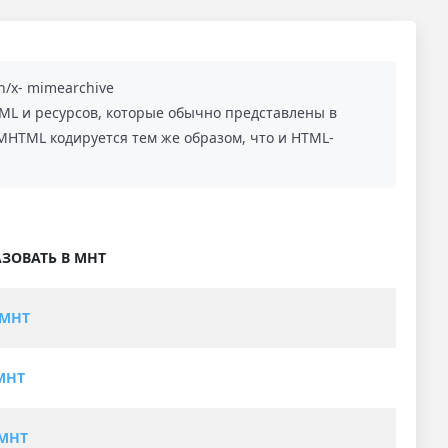
n/x- mimearchive
L и ресурсов, которые обычно представлены в
MHTML кодируется тем же образом, что и HTML-
ЗОВАТЬ В MHT
 MHT
MHT
 MHT