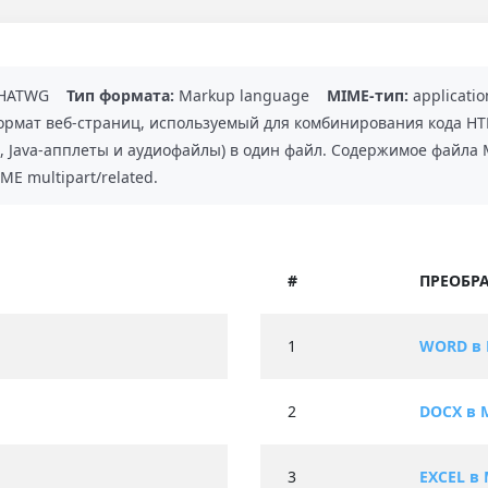
HATWG
Тип формата:
Markup language
MIME-тип:
applicatio
мат веб-страниц, используемый для комбинирования кода HTM
, Java-апплеты и аудиофайлы) в один файл. Содержимое файла 
E multipart/related.
#
ПРЕОБРА
1
WORD в
2
DOCX в 
3
EXCEL в