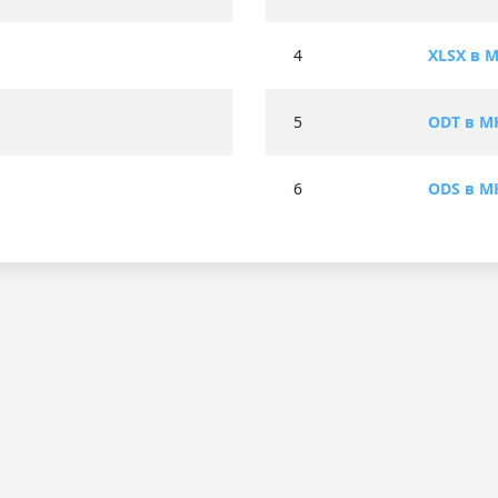
4
XLSX в 
5
ODT в M
6
ODS в M