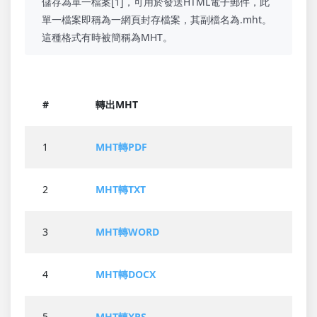
儲存為單一檔案[1]，可用於發送HTML電子郵件，此
單一檔案即稱為一網頁封存檔案，其副檔名為.mht。
這種格式有時被簡稱為MHT。
#
轉出MHT
1
MHT轉PDF
2
MHT轉TXT
3
MHT轉WORD
4
MHT轉DOCX
5
MHT轉XPS