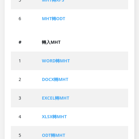
6
MHT轉ODT
#
轉入MHT
1
WORD轉MHT
2
DOCX轉MHT
3
EXCEL轉MHT
4
XLSX轉MHT
5
ODT轉MHT