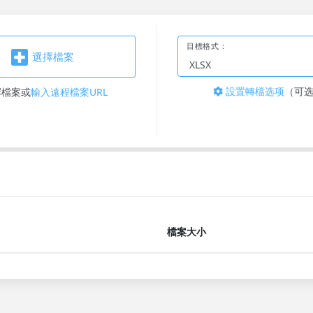
目標格式：
選擇檔案
設置轉檔选项
（可
擇檔案
或
輸入遠程檔案URL
檔案大小