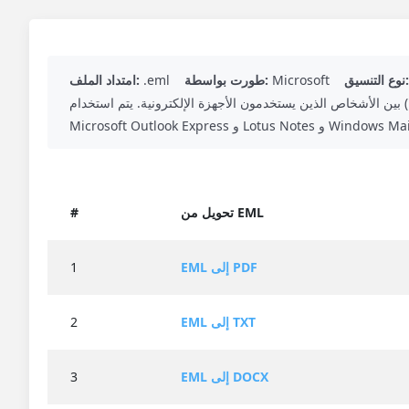
نوع التنسيق:
Microsoft
طورت بواسطة:
.eml
امتداد الملف:
أجهزة الإلكترونية. يتم استخدام EML بواسطة العديد من عملاء البريد الإلكتروني بما في ذلك Novell GroupWise و
تحويل من EML
#
EML إلى PDF
1
EML إلى TXT
2
EML إلى DOCX
3