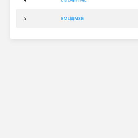
5
EML轉MSG