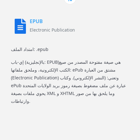
EPUB
Electronic Publication
امتداد الملف: .epub
إي-باب (بالإنجليزية: EPUB)‏ هي صيغة مفتوحة المصدر من صيغ
الكتب الإلكترونية، وملحق ملفاتها: ePub مشتق من العبارة
(Electronic Publication) وتعني: (النشر الإلكتروني). وكتاب
ePub عبارة عن ملف مضغوط بصيغة رموز بريد الولايات المتحدة
يحوي ملفات بصيغة XML و XHTML وما يلحق بها من صور
وارتباطات.