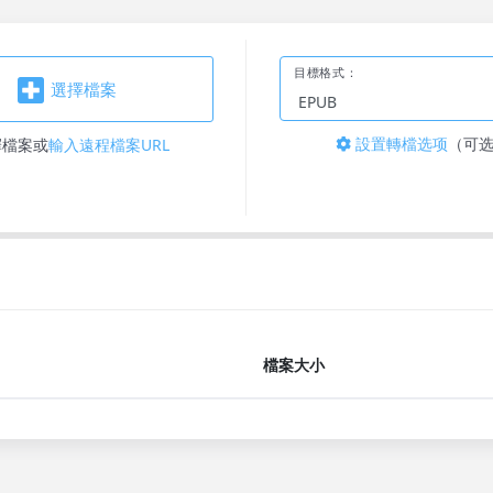
目標格式：
選擇檔案
設置轉檔选项
（可
擇檔案
或
輸入遠程檔案URL
檔案大小