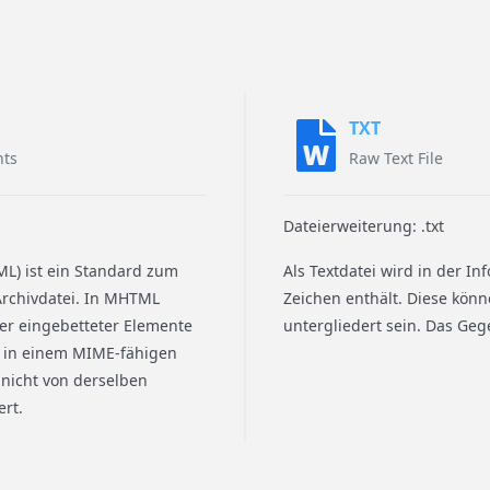
TXT
nts
Raw Text File
Dateierweiterung: .txt
) ist ein Standard zum
Als Textdatei wird in der In
Archivdatei. In MHTML
Zeichen enthält. Diese kön
er eingebetteter Elemente
untergliedert sein. Das Gege
ei in einem MIME-fähigen
e nicht von derselben
rt.