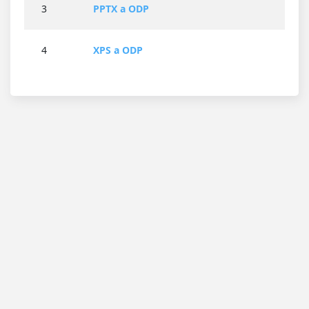
3
PPTX a ODP
4
XPS a ODP