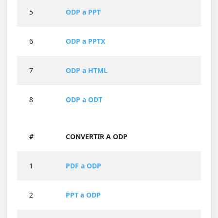
5
ODP a PPT
6
ODP a PPTX
7
ODP a HTML
8
ODP a ODT
#
CONVERTIR A ODP
1
PDF a ODP
2
PPT a ODP