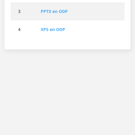
3
PPTX en ODP
4
XPS en ODP