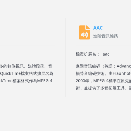
AAC
進階音訊編碼
檔案扩展名： .aac
理許多的數位視訊、媒體段落、音
進階音訊編碼（英語：Advanced
ickTime檔案格式擴展名為
損聲音編碼技術。由Fraunhof
ckTime檔案格式作為MPEG-4
2000年，MPEG-4標準在原先的基礎
術，並提供了多種拓展工具。競爭