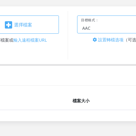
目標格式：
選擇檔案
設置轉檔选项
（可
擇檔案
或
輸入遠程檔案URL
檔案大小